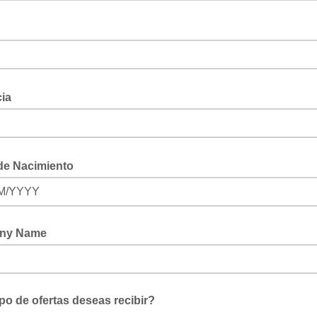
d
cia
de Nacimiento
M/YYYY
ny Name
po de ofertas deseas recibir?