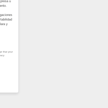
xpresa u
ento.
igaciones
tabilidad
lara y
ge that your
vacy