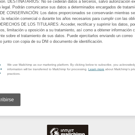
ión. DESTINATARIOS: No se cederán datos a terceros, salvo autorización e
n legal. Podrán comunicarse sus datos a determinados encargados de tratami
E CONSERVACIÓN: Los datos proporcionados se conservarán mientras se
la relación comercial o durante los años necesarios para cumplir con las obl
DERECHOS DE LOS TITULARES: Acceder, rectificar y suprimir los datos, por
tos, limitación u oposición a su tratamiento, así como a obtener información c
nte sobre el tratamiento de sus datos. Puede ejercitarlos enviando un correo
co junto con copia de su DNI o documento de identificación.
We use Mailchimp as our marketing platform. By clicking below to subscribe, you acknowled
information will be transferred to Mailchimp for processing.
Learn more
about Mailchimp's pri
practices.