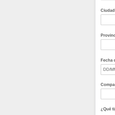
Ciuda
Provin
Fecha 
DD/M
Compa
¿Qué ti