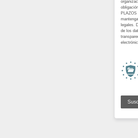
organizac
obligació
PLAZOS D
mantenga 
legales. 
de los da
transpare
electróni