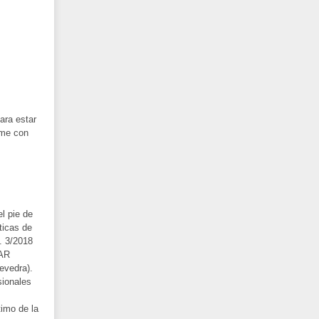
ara estar
rme con
l pie de
ticas de
. 3/2018
AR
evedra).
ionales
imo de la