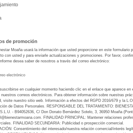
jamiento
a
os de promoción
nestar Moaña usará la información que usted proporcione en este formulario p
to con usted y para enviarle actualizaciones y promociones. Por favor, confi
onforme desea saber de nosotros a través del correo electrónico:
reo electrónico
uscribirse en cualquier momento haciendo clic en el enlace que aparece en e
 nuestros correos electrónicos. Para obtener información sobre nuestras prác
d, visite nuestro sitio web. Información a efectos del RGPD 2016/679 y la L.O
ección de Datos Personales. RESPONSABLE DEL TRATAMIENTO: BIENEST
.L.U. - B94052636, C/ Don Donato Bernárdez Sotelo, 3, 36950 Moaña (Pont
tel@bienestarmoana.com. FINALIDAD PRINCIPAL: Mantener relaciones profes
rciales. FINALIDAD SECUNDARIA: Publicidad o prospección comercial.
IÓN: Consentimiento del interesado/nuestra relación comercial/interés legít