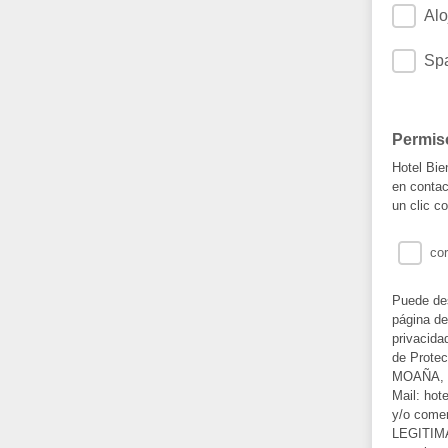
Alo
Sp
Permis
Hotel Bie
en contac
un clic c
cor
Puede des
página de
privacida
de Prot
MOAÑA, S
Mail: ho
y/o come
LEGITIMAC